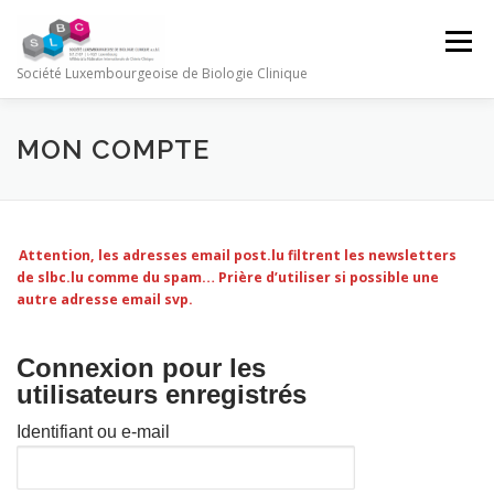
Aller
au
Menu
contenu
Société Luxembourgeoise de Biologie Clinique
LOGIN
MON COMPTE
QUI SOMMES NOUS ?
MON COMPTE
CONFÉRENCES
CONTACTEZ-NOUS
Attention, les adresses email post.lu filtrent les newsletters
de slbc.lu comme du spam… Prière d’utiliser si possible une
autre adresse email svp.
Connexion pour les
utilisateurs enregistrés
Identifiant ou e-mail